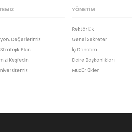
TEMİZ
YÖNETİM
Rektörlük
zyon, Değerlerimiz
Genel Sekreter
Stratejik Plan
İç Denetim
mizi Keşfedin
Daire Başkanlıkları
Üniversitemiz
Müdürlükler