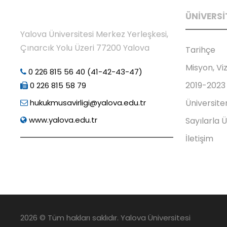
ÜNİVERSİ
Yalova Üniversitesi Merkez Yerleşkesi,
Çınarcık Yolu Üzeri 77200 Yalova
Tarihçe
Misyon, Vi
0 226 815 56 40 (41-42-43-47)
2019-2023 
0 226 815 58 79
hukukmusavirligi@yalova.edu.tr
Üniversite
www.yalova.edu.tr
Sayılarla 
İletişim
2026 © Tüm hakları saklıdır. Yalova Üniversitesi